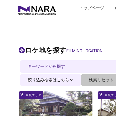
内
トップページ
容
を
ス
キ
ッ
プ
ロケ地を探す
FILMING LOCATION
絞り込み検索はこちら
検索リセット
奈良エリア
奈良エ