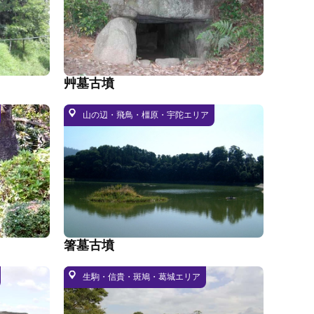
艸墓古墳
山の辺・飛鳥・橿原・宇陀エリア
箸墓古墳
生駒・信貴・斑鳩・葛城エリア