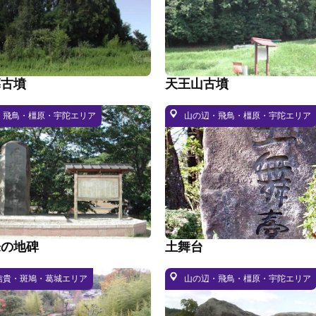
墓古墳
天王山古墳
・飛鳥・橿原・宇陀エリア
山の辺・飛鳥・橿原・宇陀エリア
来の地碑
土舞台
信貴・斑鳩・葛城エリア
山の辺・飛鳥・橿原・宇陀エリア