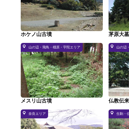
ホケノ山古墳
茅原大
山の辺・飛鳥・橿原・宇陀エリア
山の辺
メスリ山古墳
仏教伝
奈良エリア
生駒・