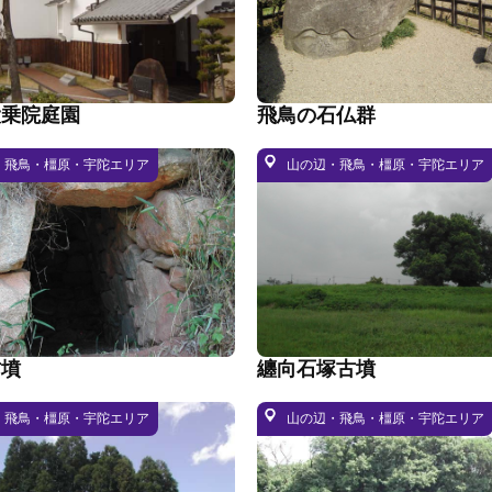
大乗院庭園
飛鳥の石仏群
・飛鳥・橿原・宇陀エリア
山の辺・飛鳥・橿原・宇陀エリア
古墳
纏向石塚古墳
・飛鳥・橿原・宇陀エリア
山の辺・飛鳥・橿原・宇陀エリア