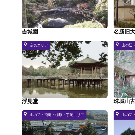
吉城園
名勝旧
奈良エリア
山の辺
浮見堂
珠城山
山の辺・飛鳥・橿原・宇陀エリア
山の辺