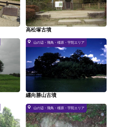
高松塚古墳
山の辺・飛鳥・橿原・宇陀エリア
纒向勝山古墳
山の辺・飛鳥・橿原・宇陀エリア