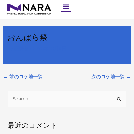
内
容
を
ス
おんぱら祭
キ
ッ
By
開発者
/
2025年10月8日
プ
←
前のロケ地一覧
次のロケ地一覧
→
検
索
対
最近のコメント
象