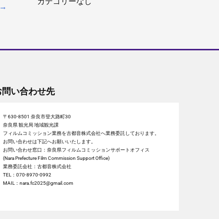
カテゴリーなし
→
お問い合わせ先
〒630-8501 奈良市登大路町30
奈良県 観光局 地域観光課
フィルムコミッション業務を古都音株式会社へ業務委託しております。
お問い合わせは下記へお願いいたします。
お問い合わせ窓口：奈良県フィルムコミッションサポートオフィス
(Nara Prefecture Film Commission Support Office)
業務委託会社：古都音株式会社
TEL：070-8970-0992
MAIL：nara.fc2025@gmail.com