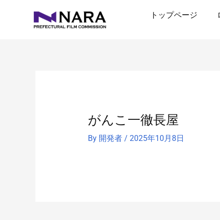
内
トップページ
容
を
ス
キ
ッ
プ
がんこ一徹長屋
By
開発者
/
2025年10月8日