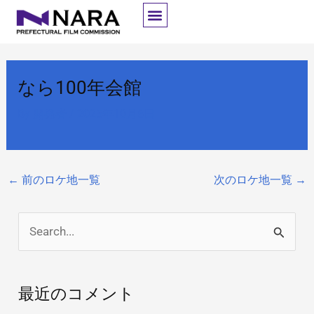
内
容
を
ス
なら100年会館
キ
ッ
By
開発者
/
2025年10月6日
プ
←
前のロケ地一覧
次のロケ地一覧
→
検
索
対
最近のコメント
象