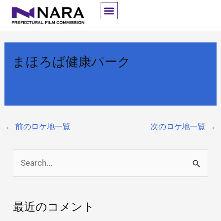
内
容
を
ス
まほろば健康パーク
キ
ッ
By
開発者
/
2025年9月17日
プ
←
前のロケ地一覧
次のロケ地一覧
→
検
索
対
最近のコメント
象