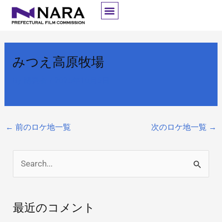
内
容
を
ス
みつえ高原牧場
キ
ッ
By
開発者
/
2025年10月6日
プ
←
前のロケ地一覧
次のロケ地一覧
→
検
索
対
最近のコメント
象