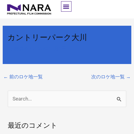
内
容
を
ス
カントリーパーク大川
キ
ッ
By
開発者
/
2025年10月6日
プ
←
前のロケ地一覧
次のロケ地一覧
→
検
索
対
最近のコメント
象