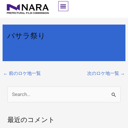
内
容
を
ス
バサラ祭り
キ
ッ
By
開発者
/
2025年10月8日
プ
←
前のロケ地一覧
次のロケ地一覧
→
検
索
対
最近のコメント
象