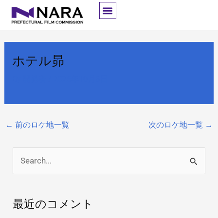
内
容
を
ス
ホテル昴
キ
ッ
By
開発者
/
2025年10月6日
プ
←
前のロケ地一覧
次のロケ地一覧
→
検
索
対
最近のコメント
象