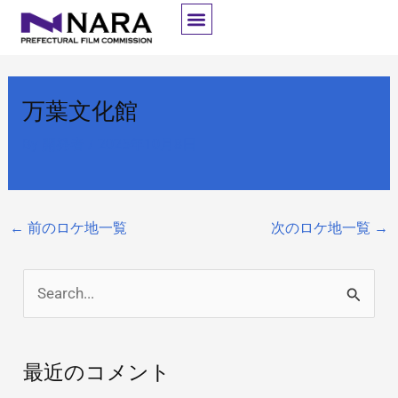
内
容
を
ス
万葉文化館
キ
ッ
By
開発者
/
2025年10月8日
プ
←
前のロケ地一覧
次のロケ地一覧
→
検
索
対
最近のコメント
象