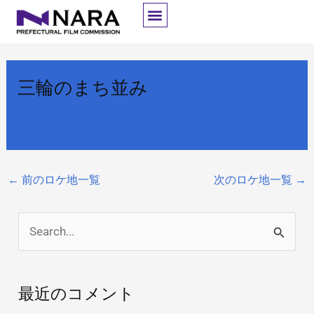
内
容
を
ス
三輪のまち並み
キ
ッ
By
開発者
/
2025年10月7日
プ
←
前のロケ地一覧
次のロケ地一覧
→
検
索
対
最近のコメント
象