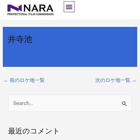
内
容
を
ス
井寺池
キ
ッ
By
開発者
/
2025年10月8日
プ
←
前のロケ地一覧
次のロケ地一覧
→
検
索
対
最近のコメント
象