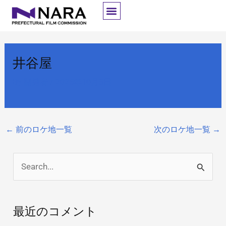
内
容
を
ス
井谷屋
キ
ッ
By
開発者
/
2025年10月8日
プ
←
前のロケ地一覧
次のロケ地一覧
→
検
索
対
最近のコメント
象