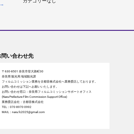
カテゴリーなし
→
お問い合わせ先
〒630-8501 奈良市登大路町30
奈良県 観光局 地域観光課
フィルムコミッション業務を古都音株式会社へ業務委託しております。
お問い合わせは下記へお願いいたします。
お問い合わせ窓口：奈良県フィルムコミッションサポートオフィス
(Nara Prefecture Film Commission Support Office)
業務委託会社：古都音株式会社
TEL：070-8970-0992
MAIL：nara.fc2025@gmail.com