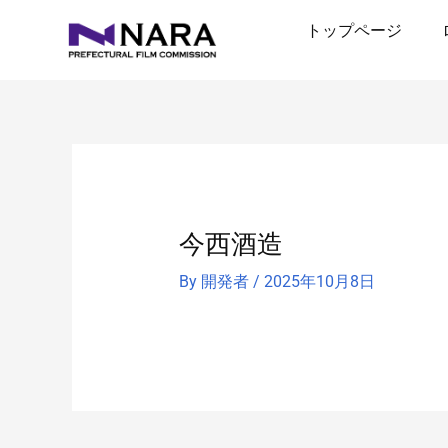
内
トップページ
容
を
ス
キ
ッ
プ
今西酒造
By
開発者
/
2025年10月8日