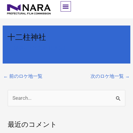
内
容
を
ス
十二柱神社
キ
ッ
By
開発者
/
2025年10月8日
プ
←
前のロケ地一覧
次のロケ地一覧
→
検
索
対
最近のコメント
象