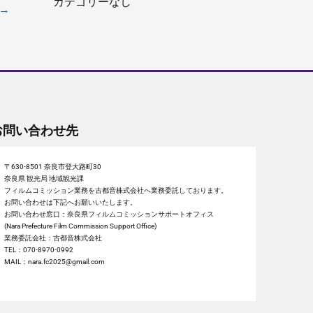
カテゴリーなし
→
お問い合わせ先
〒630-8501 奈良市登大路町30
奈良県 観光局 地域観光課
フィルムコミッション業務を古都音株式会社へ業務委託しております。
お問い合わせは下記へお願いいたします。
お問い合わせ窓口：奈良県フィルムコミッションサポートオフィス
(Nara Prefecture Film Commission Support Office)
業務委託会社：古都音株式会社
TEL：070-8970-0992
MAIL：nara.fc2025@gmail.com