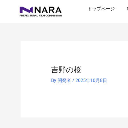
内
トップページ
容
を
ス
キ
ッ
プ
吉野の桜
By
開発者
/
2025年10月8日