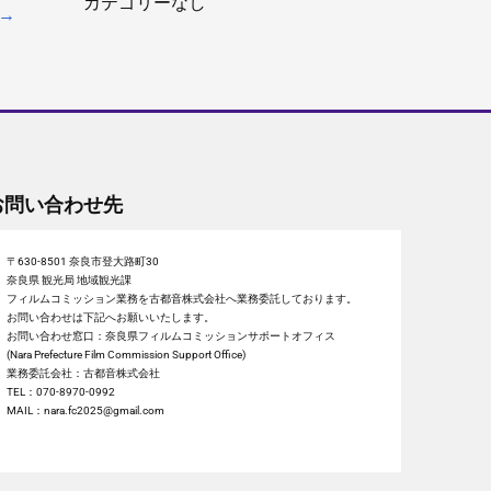
カテゴリーなし
→
お問い合わせ先
〒630-8501 奈良市登大路町30
奈良県 観光局 地域観光課
フィルムコミッション業務を古都音株式会社へ業務委託しております。
お問い合わせは下記へお願いいたします。
お問い合わせ窓口：奈良県フィルムコミッションサポートオフィス
(Nara Prefecture Film Commission Support Office)
業務委託会社：古都音株式会社
TEL：070-8970-0992
MAIL：nara.fc2025@gmail.com