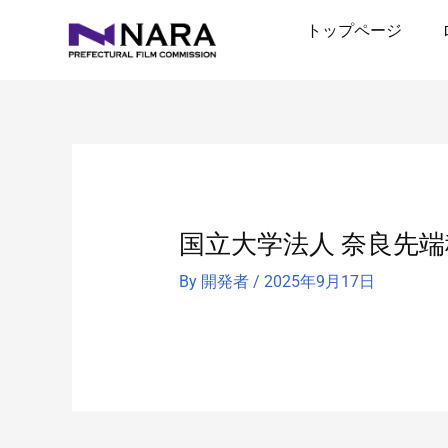
内
トップページ
容
を
ス
キ
ッ
プ
国立大学法人 奈良先
By
開発者
/
2025年9月17日