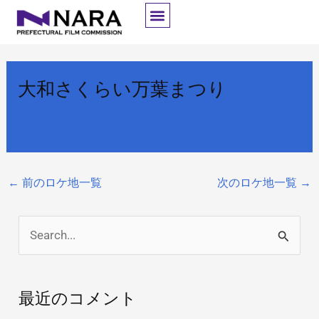
内
容
を
ス
大和さくらい万葉まつり
キ
ッ
By
開発者
/
2025年10月8日
プ
←
前のロケ地一覧
次のロケ地一覧
→
検
索
対
最近のコメント
象