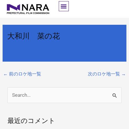
内
容
を
ス
大和川 菜の花
キ
ッ
By
開発者
/
2025年10月6日
プ
←
前のロケ地一覧
次のロケ地一覧
→
検
索
対
最近のコメント
象