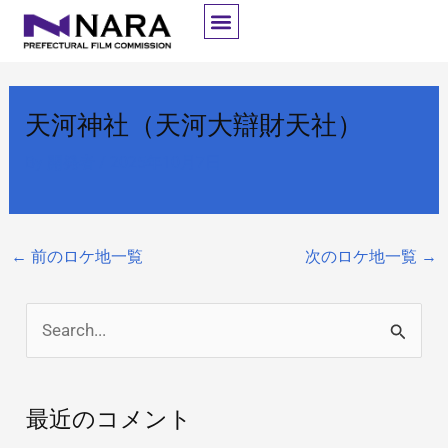
内
容
を
ス
天河神社（天河大辯財天社）
キ
ッ
By
開発者
/
2025年10月7日
プ
←
前のロケ地一覧
次のロケ地一覧
→
検
索
対
最近のコメント
象