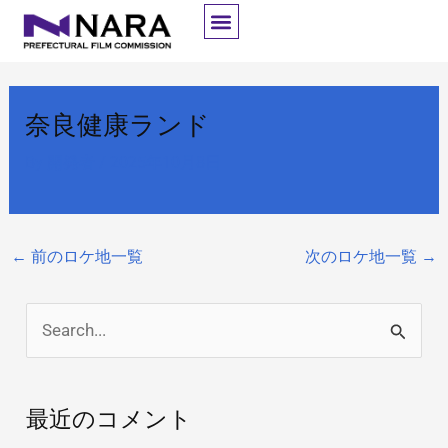
内
容
を
ス
奈良健康ランド
キ
ッ
By
開発者
/
2025年10月8日
プ
←
前のロケ地一覧
次のロケ地一覧
→
検
索
対
最近のコメント
象