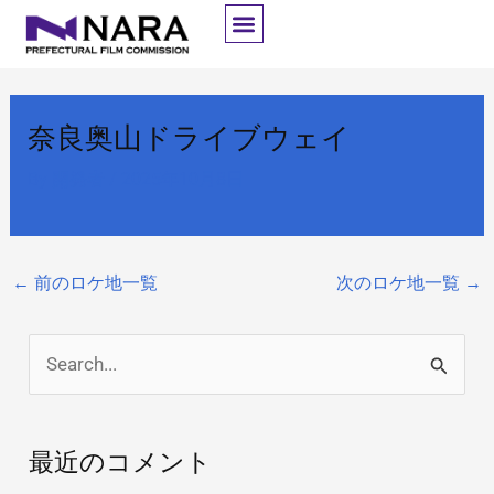
内
容
を
ス
奈良奥山ドライブウェイ
キ
ッ
By
開発者
/
2025年10月8日
プ
←
前のロケ地一覧
次のロケ地一覧
→
検
索
対
最近のコメント
象