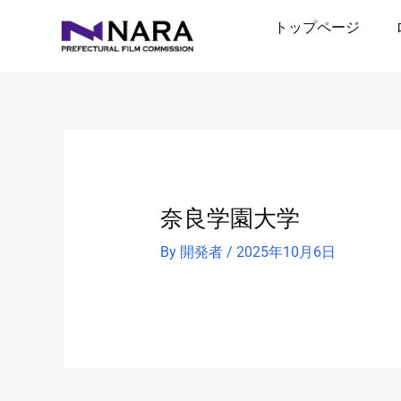
内
トップページ
容
を
ス
キ
ッ
プ
奈良学園大学
By
開発者
/
2025年10月6日