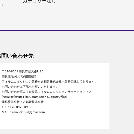
カテゴリーなし
→
お問い合わせ先
〒630-8501 奈良市登大路町30
奈良県 観光局 地域観光課
フィルムコミッション業務を古都音株式会社へ業務委託しております。
お問い合わせは下記へお願いいたします。
お問い合わせ窓口：奈良県フィルムコミッションサポートオフィス
(Nara Prefecture Film Commission Support Office)
業務委託会社：古都音株式会社
TEL：070-8970-0992
MAIL：nara.fc2025@gmail.com