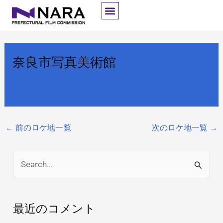
内
容
を
ス
奈良市写真美術館
キ
ッ
By
開発者
/
2025年10月8日
プ
←
前のロケ地一覧
次のロケ地一覧
→
検
索
対
最近のコメント
象