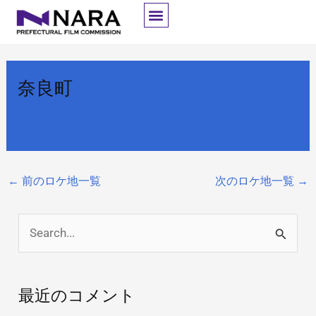
内
容
を
ス
奈良町
キ
ッ
By
開発者
/
2025年10月7日
プ
←
前のロケ地一覧
次のロケ地一覧
→
検
索
対
最近のコメント
象