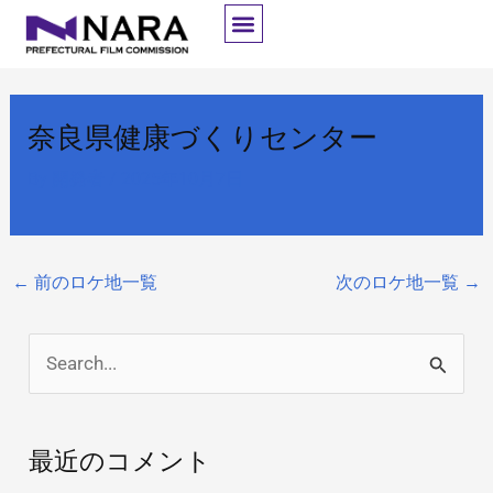
内
容
を
ス
奈良県健康づくりセンター
キ
ッ
By
開発者
/
2025年10月7日
プ
←
前のロケ地一覧
次のロケ地一覧
→
検
索
対
最近のコメント
象