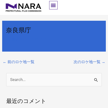
内
容
を
ス
奈良県庁
キ
ッ
By
開発者
/
2025年10月8日
プ
←
前のロケ地一覧
次のロケ地一覧
→
検
索
対
最近のコメント
象