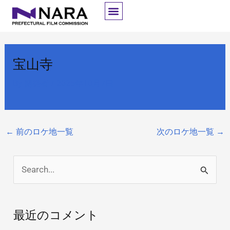
内
容
を
ス
宝山寺
キ
ッ
By
開発者
/
2025年10月7日
プ
←
前のロケ地一覧
次のロケ地一覧
→
検
索
対
最近のコメント
象