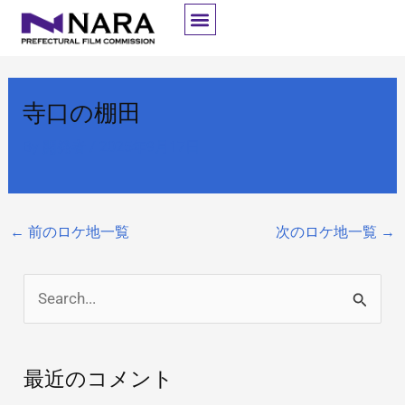
内
容
を
ス
寺口の棚田
キ
ッ
By
開発者
/
2025年9月17日
プ
←
前のロケ地一覧
次のロケ地一覧
→
検
索
対
最近のコメント
象