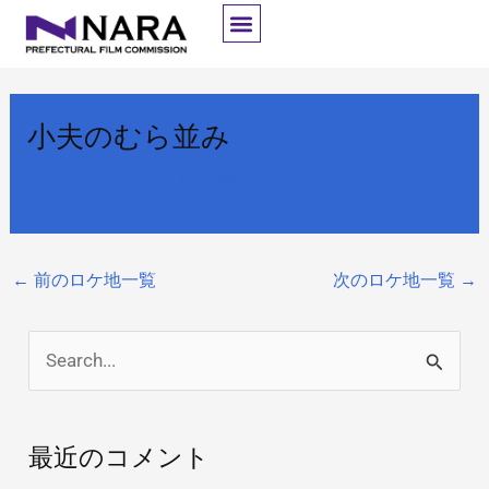
内
容
を
ス
小夫のむら並み
キ
ッ
By
開発者
/
2025年10月8日
プ
←
前のロケ地一覧
次のロケ地一覧
→
検
索
対
最近のコメント
象