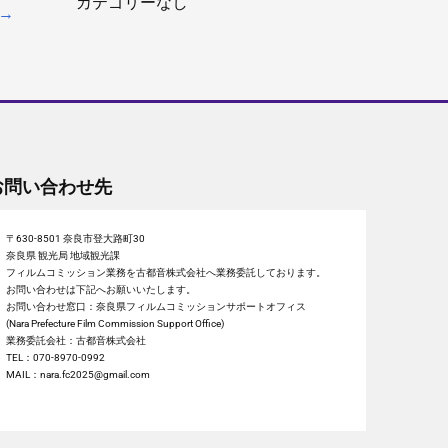
カテゴリーなし
→
お問い合わせ先
〒630-8501 奈良市登大路町30
奈良県 観光局 地域観光課
フィルムコミッション業務を古都音株式会社へ業務委託しております。
お問い合わせは下記へお願いいたします。
お問い合わせ窓口：奈良県フィルムコミッションサポートオフィス
(Nara Prefecture Film Commission Support Office)
業務委託会社：古都音株式会社
TEL：070-8970-0992
MAIL：nara.fc2025@gmail.com