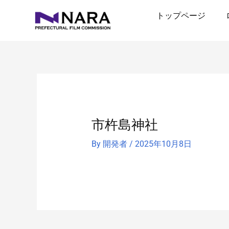
内
トップページ
容
を
ス
キ
ッ
プ
市杵島神社
By
開発者
/
2025年10月8日