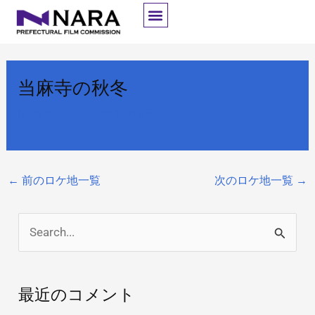
内
容
を
ス
当麻寺の秋冬
キ
ッ
By
開発者
/
2025年10月8日
プ
←
前のロケ地一覧
次のロケ地一覧
→
検
索
対
最近のコメント
象