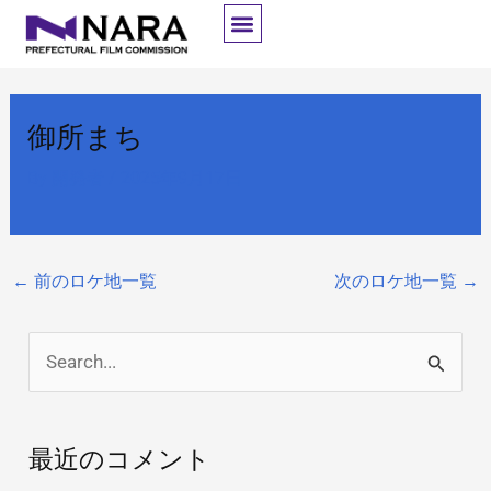
内
容
を
ス
御所まち
キ
ッ
By
開発者
/
2025年9月17日
プ
←
前のロケ地一覧
次のロケ地一覧
→
検
索
対
最近のコメント
象