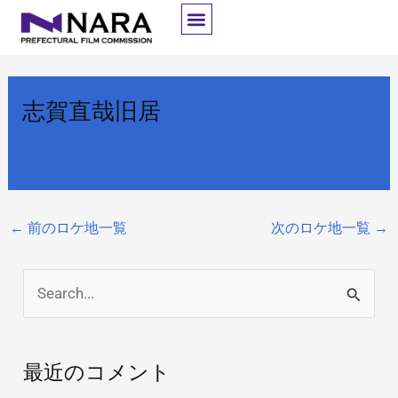
内
容
を
ス
志賀直哉旧居
キ
ッ
By
開発者
/
2025年10月6日
プ
←
前のロケ地一覧
次のロケ地一覧
→
検
索
対
最近のコメント
象