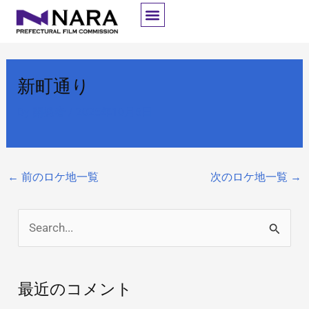
内
容
を
ス
新町通り
キ
ッ
By
開発者
/
2025年10月6日
プ
←
前のロケ地一覧
次のロケ地一覧
→
検
索
対
最近のコメント
象