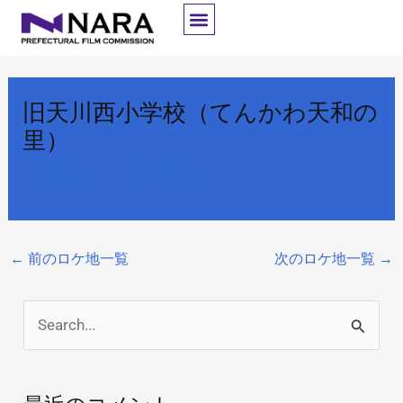
内
容
を
ス
旧天川西小学校（てんかわ天和の
キ
里）
ッ
プ
By
開発者
/
2025年10月6日
←
前のロケ地一覧
次のロケ地一覧
→
検
索
対