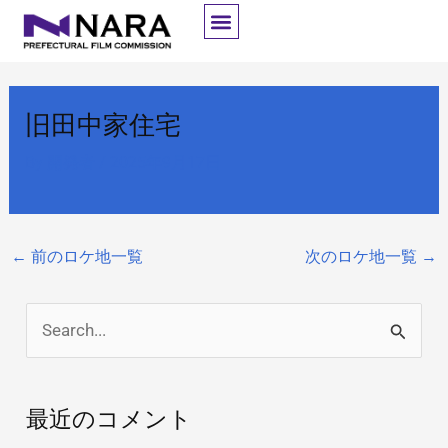
内
容
を
ス
旧田中家住宅
キ
ッ
By
開発者
/
2025年9月17日
プ
←
前のロケ地一覧
次のロケ地一覧
→
検
索
対
最近のコメント
象