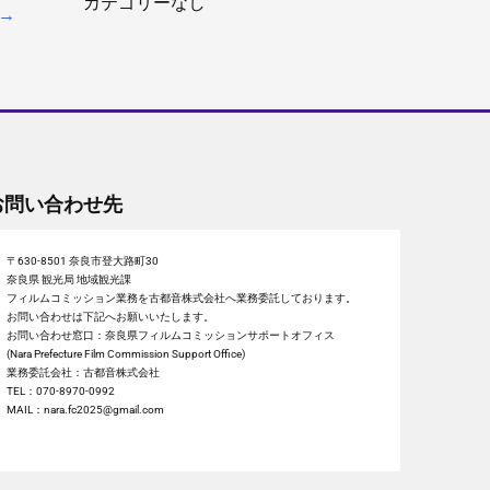
カテゴリーなし
→
お問い合わせ先
〒630-8501 奈良市登大路町30
奈良県 観光局 地域観光課
フィルムコミッション業務を古都音株式会社へ業務委託しております。
お問い合わせは下記へお願いいたします。
お問い合わせ窓口：奈良県フィルムコミッションサポートオフィス
(Nara Prefecture Film Commission Support Office)
業務委託会社：古都音株式会社
TEL：070-8970-0992
MAIL：nara.fc2025@gmail.com