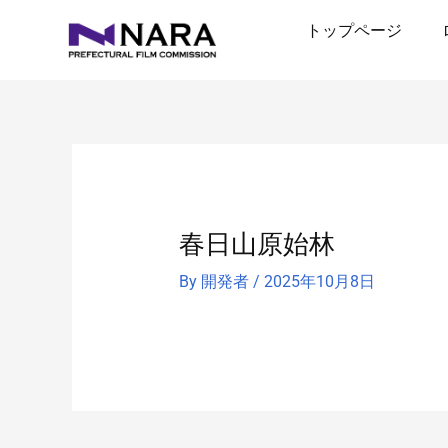
内
トップページ
容
を
ス
キ
ッ
プ
春日山原始林
By
開発者
/
2025年10月8日