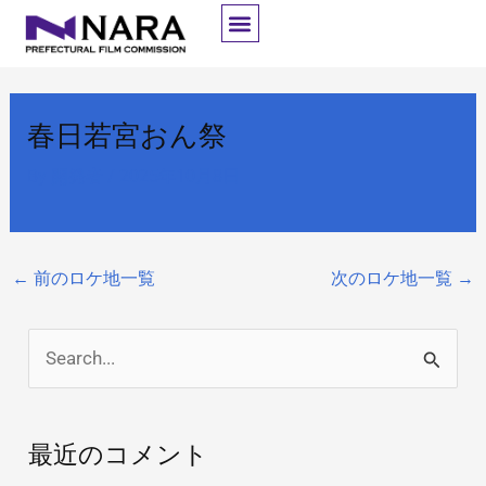
内
容
を
ス
春日若宮おん祭
キ
ッ
By
開発者
/
2025年10月8日
プ
←
前のロケ地一覧
次のロケ地一覧
→
検
索
対
最近のコメント
象