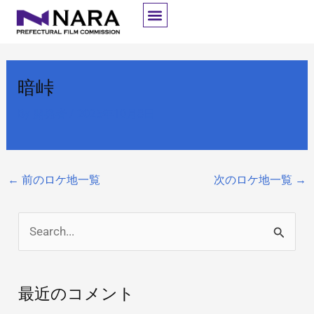
内
容
を
ス
暗峠
キ
ッ
By
開発者
/
2025年10月8日
プ
←
前のロケ地一覧
次のロケ地一覧
→
検
索
対
最近のコメント
象