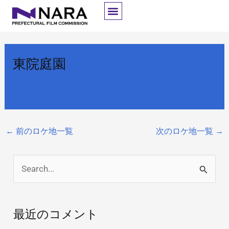
内
容
を
ス
東院庭園
キ
ッ
By
開発者
/
2025年9月11日
プ
←
前のロケ地一覧
次のロケ地一覧
→
検
索
対
最近のコメント
象