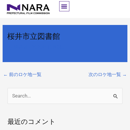
内
容
を
ス
桜井市立図書館
キ
ッ
By
開発者
/
2025年10月8日
プ
←
前のロケ地一覧
次のロケ地一覧
→
検
索
対
最近のコメント
象