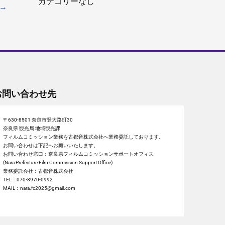
カテゴリーなし
→
お問い合わせ先
〒630-8501 奈良市登大路町30
奈良県 観光局 地域観光課
フィルムコミッション業務を古都音株式会社へ業務委託しております。
お問い合わせは下記へお願いいたします。
お問い合わせ窓口：奈良県フィルムコミッションサポートオフィス
(Nara Prefecture Film Commission Support Office)
業務委託会社：古都音株式会社
TEL：070-8970-0992
MAIL：nara.fc2025@gmail.com