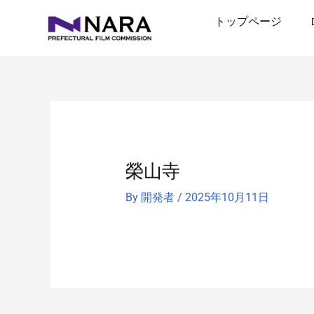
内
トップページ
容
を
ス
キ
ッ
プ
榮山寺
By
開発者
/
2025年10月11日