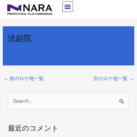
内
容
を
ス
法起院
キ
ッ
By
開発者
/
2025年10月6日
プ
←
前のロケ地一覧
次のロケ地一覧
→
検
索
対
最近のコメント
象