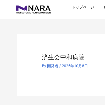
内
トップページ
容
を
ス
キ
ッ
プ
済生会中和病院
By
開発者
/
2025年10月8日