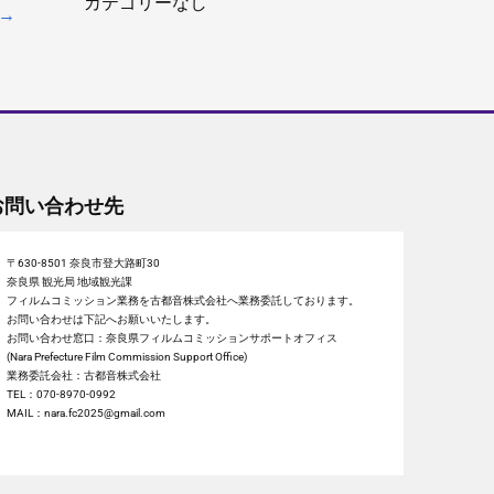
カテゴリーなし
→
お問い合わせ先
〒630-8501 奈良市登大路町30
奈良県 観光局 地域観光課
フィルムコミッション業務を古都音株式会社へ業務委託しております。
お問い合わせは下記へお願いいたします。
お問い合わせ窓口：奈良県フィルムコミッションサポートオフィス
(Nara Prefecture Film Commission Support Office)
業務委託会社：古都音株式会社
TEL：070-8970-0992
MAIL：nara.fc2025@gmail.com