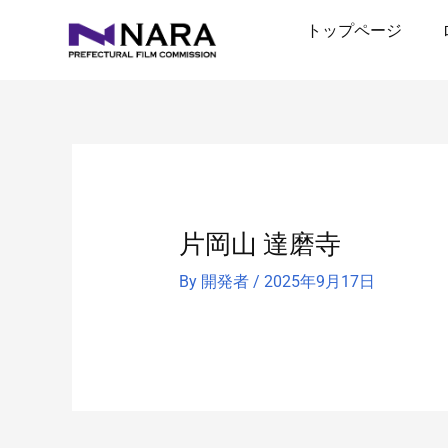
内
トップページ
容
を
ス
キ
ッ
プ
片岡山 達磨寺
By
開発者
/
2025年9月17日