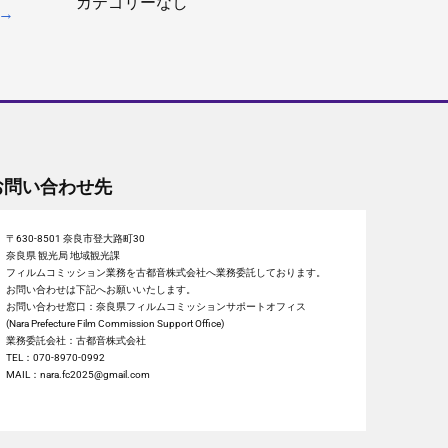
カテゴリーなし
→
お問い合わせ先
〒630-8501 奈良市登大路町30
奈良県 観光局 地域観光課
フィルムコミッション業務を古都音株式会社へ業務委託しております。
お問い合わせは下記へお願いいたします。
お問い合わせ窓口：奈良県フィルムコミッションサポートオフィス
(Nara Prefecture Film Commission Support Office)
業務委託会社：古都音株式会社
TEL：070-8970-0992
MAIL：nara.fc2025@gmail.com