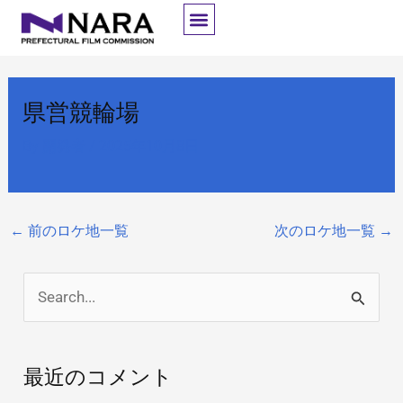
内
容
を
ス
県営競輪場
キ
ッ
By
開発者
/
2025年10月8日
プ
←
前のロケ地一覧
次のロケ地一覧
→
検
索
対
最近のコメント
象