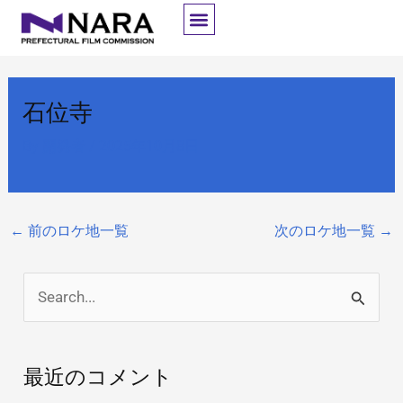
内
容
を
ス
石位寺
キ
ッ
By
開発者
/
2025年10月8日
プ
←
前のロケ地一覧
次のロケ地一覧
→
検
索
対
最近のコメント
象