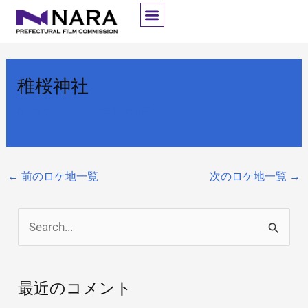
内
容
を
ス
稚桜神社
キ
ッ
By
開発者
/
2025年10月8日
プ
←
前のロケ地一覧
次のロケ地一覧
→
検
索
対
最近のコメント
象