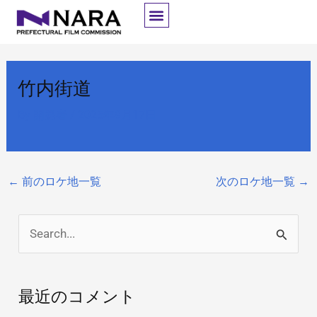
内
容
を
ス
竹内街道
キ
ッ
By
開発者
/
2025年9月17日
プ
←
前のロケ地一覧
次のロケ地一覧
→
検
索
対
最近のコメント
象